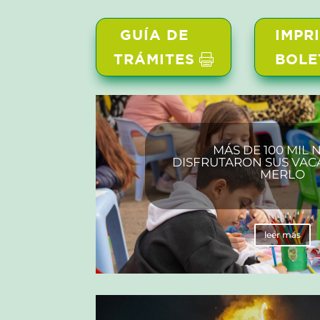
GUÍA DE
IMPR
TRÁMITES
BOLE
MÁS DE 100 MIL 
DISFRUTARON SUS VAC
MERLO
leer más