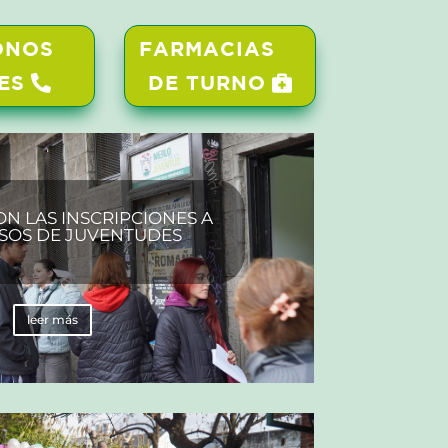
ONOS
FARMACIAS
ES
DE TURNO
 LAS INSCRIPCIONES A
SOS DE JUVENTUDES
leer más