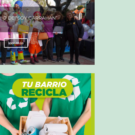
RIO DE “SOY GARRAHAN”
leer más