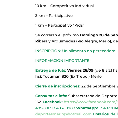
10 km – Competitivo Individual
3 km – Participativo
1 km – Participativo “Kids”
Se correrán el próximo
Domingo 28 de Sep
Ribera y Arquímedes (Río Alegre, Merlo), de
INSCRIPCIÓN: Un alimento no perecedero
INFORMACIÓN IMPORTANTE
Entrega de Kits:
Viernes 26/09
(de 8 a 21 hs
hs): Tucumán 820 (Ex Trébol) Merlo
Cierre de inscripciones:
22 de Septiembre 
Consultas e info:
Subsecretaría de Deportes
152.
Facebook:
https://www.facebook.com
485-5909 / 483-1098 /
WhatsApp:
+5492204
deportesmerlo@hotmail.com
Horarios:
de l