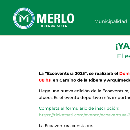
Municipalidad
¡Y
El 
La “Ecoaventura 2025”, se realizará el
Domi
08 hs.
en Camino de la Ribera y Arquímedes
Llega una nueva edición de la Ecoaventura
afuera. Es el evento deportivo más importan
Completá el formulario de inscripción:
https://ticketsati.com/evento/ecoaventura-
La Ecoaventura consta de: