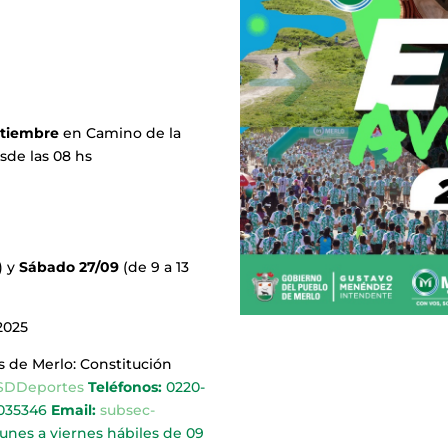
tiembre
en Camino de la
sde las 08 hs
) y
Sábado 27/09
(de 9 a 13
2025
 de Merlo: Constitución
/SDDeportes
Teléfonos:
0220-
035346
Email:
subsec-
unes a viernes hábiles de 09