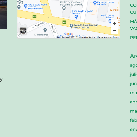
CO
CU
MÁ
VA
PE
Ar
ag
jul
 y
jun
ma
abr
ma
feb
en