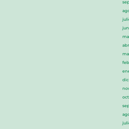
se
ag
jul
jun
ma
abr
ma
feb
en
di
no
oc
se
ag
jul