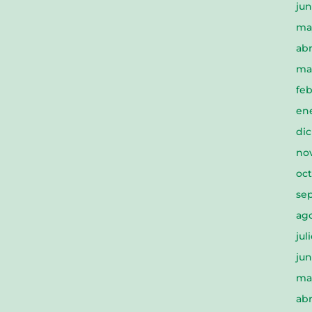
jun
ma
abr
ma
feb
en
di
no
oc
se
ag
jul
jun
ma
abr