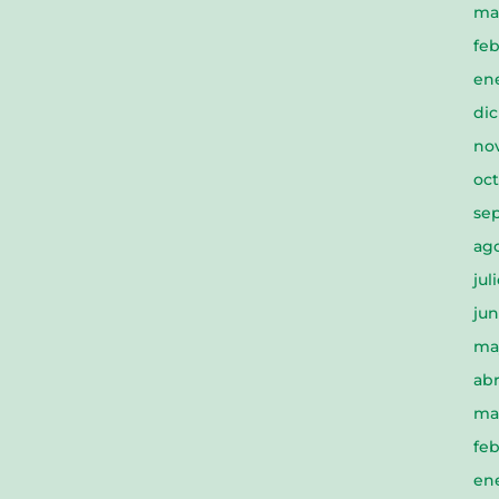
ma
feb
en
di
no
oct
se
ago
jul
jun
ma
abr
ma
feb
ene