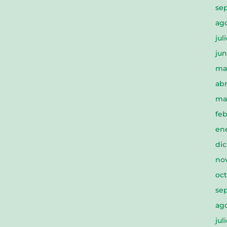
se
ago
jul
jun
ma
abr
ma
feb
en
di
no
oct
se
ago
jul