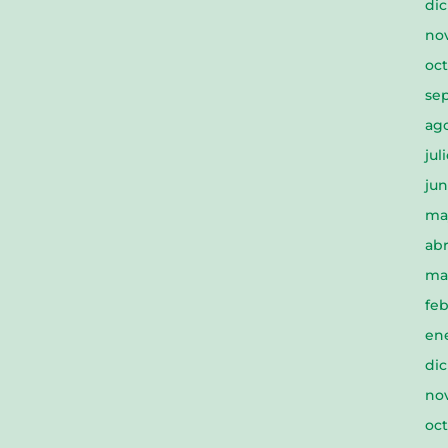
di
no
oc
se
ag
jul
jun
ma
abr
ma
feb
en
di
no
oc