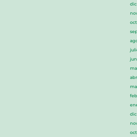
di
no
oc
se
ag
jul
jun
ma
abr
ma
feb
en
di
no
oct