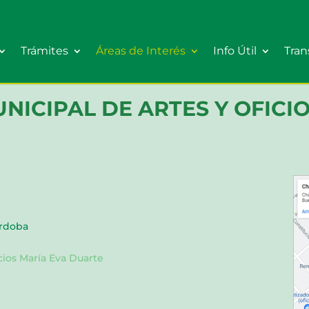
Trámites
Áreas de Interés
Info Útil
Tran
NICIPAL DE ARTES Y OFICI
órdoba
cios María Eva Duarte