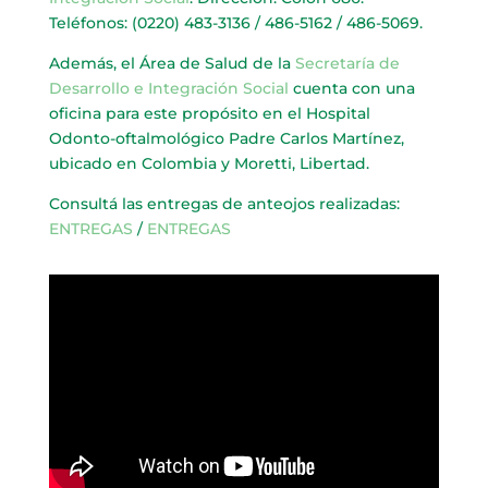
Teléfonos: (0220) 483-3136 / 486-5162 / 486-5069.
Además, el Área de Salud de la
Secretaría de
Desarrollo e Integración Social
cuenta con una
oficina para este propósito en el Hospital
Odonto-oftalmológico Padre Carlos Martínez,
ubicado en Colombia y Moretti, Libertad.
Consultá las entregas de anteojos realizadas:
ENTREGAS
/
ENTREGAS