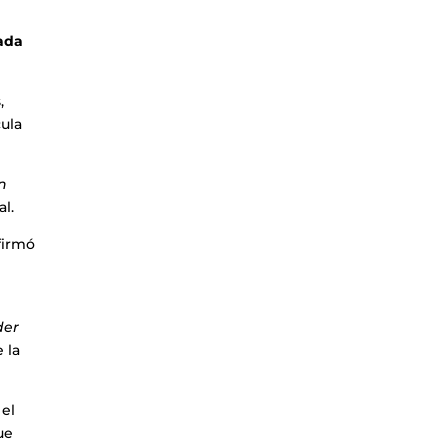
zada
,
cula
n
l.
firmó
der
 la
 el
ue