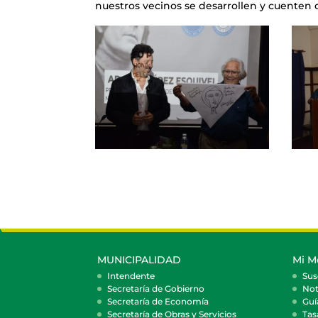
nuestros vecinos se desarrollen y cuenten
MUNICIPALIDAD
Mi M
Intendente
Sus
Secretaría de Gobierno
Not
Secretaría de Economía
Guí
Secretaría de Obras y Servicios
Tas