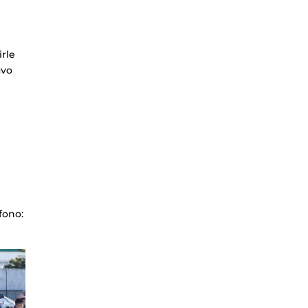
irle
avo
fono: