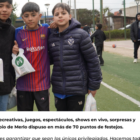
ecreativas, juegos, espectáculos, shows en vivo, sorpresas y
io de Merlo dispuso en más de 70 puntos de festejos.
 es garantizar que sean los únicos privilegiados. Hacemos tod