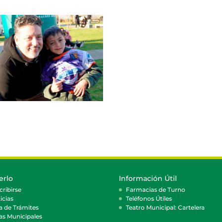
erlo
Información Útil
cribirse
Farmacias de Turno
icias
Teléfonos Útiles
a de Trámites
Teatro Municipal: Cartelera
as Municipales