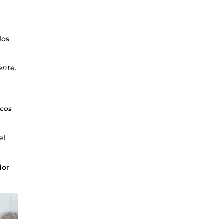
los
ente.
icos
el
.
dor