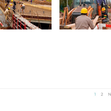
1
2
N