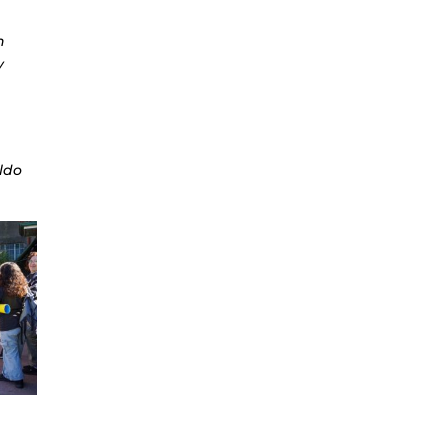
n
y
eldo