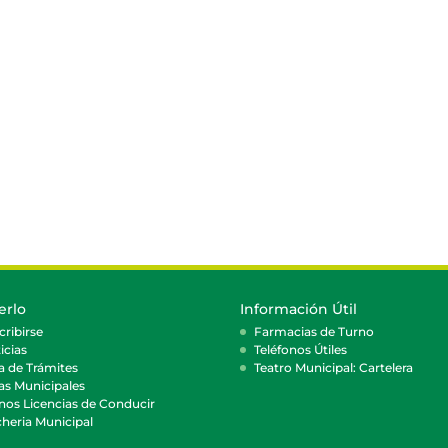
erlo
Información Útil
cribirse
Farmacias de Turno
icias
Teléfonos Útiles
a de Trámites
Teatro Municipal: Cartelera
as Municipales
nos Licencias de Conducir
heria Municipal