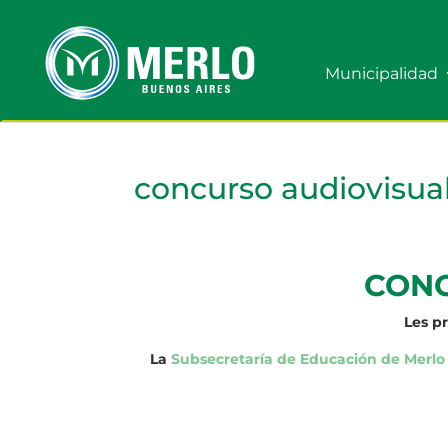
Municipalidad
concurso audiovisua
CONC
Les p
La
Subsecretaría de Educación de Merlo