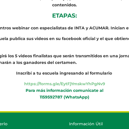
contenidos.
ETAPAS:
entros webinar con especialistas de INTA y ACUMAR. Inician e
cuela publica sus videos en su facebook oficial y el que obti
legirá los 5 videos finalistas que serán transmitidos en una j
gnarán a los ganadores del certamen.
Inscribí a tu escuela ingresando al formulario
https://forms.gle/EytFjYmskwYhPgNv9
Para más información comunicate al
1159592787 (WhatsApp)
erlo
Información Útil