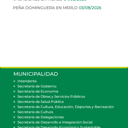
PEÑA DOMINGUERA EN MERLO
03/08/2026
MUNICIPALIDAD
Intendente
Secretaría de Gobierno
Secretaría de Economía
Secretaría de Obras y Servicios Públicos
Secretaría de Salud Pública
Secretaría de Cultura, Educación, Deportes y Recreación
Secretaría de Cultura
Secretaría de Delegaciones
Secretaría de Desarrollo e Integración Social
Secretaría de Desarrollo Económico Sustentable