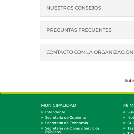
NUESTROS CONSEJOS
PREGUNTAS FRECUENTES
CONTACTO CON LA ORGANIZACIÓN
Subs
MUNICIPALIDAD
Mi M
Intendente
Sus
Secretaría de Gobierno
Not
Secretaría de Economía
Guí
Secretaría de Obras y Servicios
Tas
Públicos
Tur