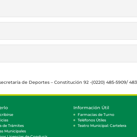
ecretaría de Deportes – Constitución 92 -(0220) 485-5909/ 483
erlo
Información Útil
cribirse
Farmacias de Turno
icias
Teléfonos Útiles
a de Trámites
Teatro Municipal: Cartelera
as Municipales
nos Licencias de Conducir