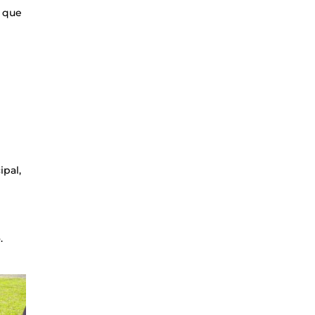
s que
ipal,
.