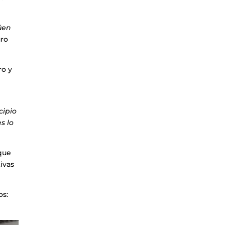
úen
uro
ro y
cipio
s lo
 que
ivas
os: