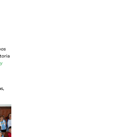
nos
toria
 y
s,