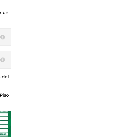
r un
o del
 Piso