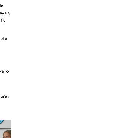
la
aya y
r).
jefe
Pero
asión