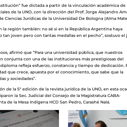
itución” fue dictada a partir de la vinculación académica de 
ociales de la UNO, con la dirección del Prof. Jorge Alejandro Am
de Ciencias Jurídicas de la Universidad De Bologna (Alma Mate
n la región también: no sé si en la República Argentina haya
tan joven pero con tantas medallas en el pecho”, sostuvo el 
Soos, afirmó que “Para una universidad pública, que nuestros
n conjunta con una de las instituciones más prestigiosas del
iploma refleja esfuerzo, constancia y tiempo de dedicación. 
dad que crece, apuesta por el conocimiento, que sabe que la
das y sociedades”.
ón de la 5° edición de la revista jurídica de la UNO, en esta oc
ciparon la Sec. Judicial del Consejo de la Magistratura CABA-
enta de la Mesa Indígena HCD San Pedro, Carashé Nalá.