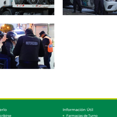
erlo
Información Útil
cribirse
Farmacias de Turno