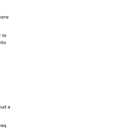
para
 la
ito
lud a
esq.