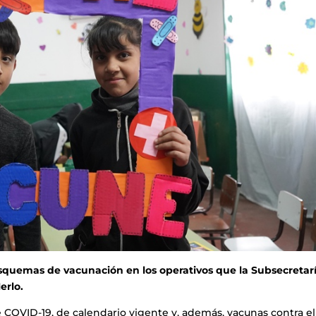
squemas de vacunación en los operativos que la Subsecretar
erlo.
e COVID-19, de calendario vigente y, además, vacunas contra el