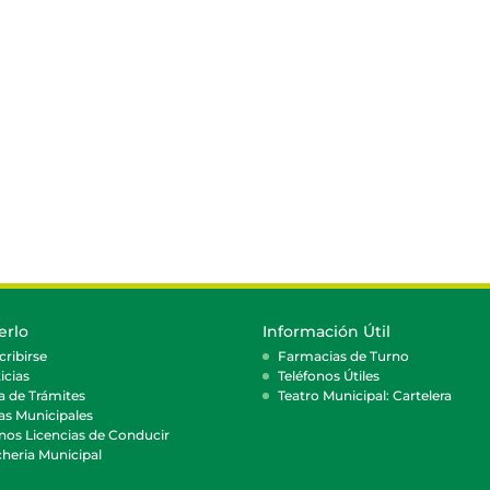
erlo
Información Útil
cribirse
Farmacias de Turno
icias
Teléfonos Útiles
a de Trámites
Teatro Municipal: Cartelera
as Municipales
nos Licencias de Conducir
heria Municipal