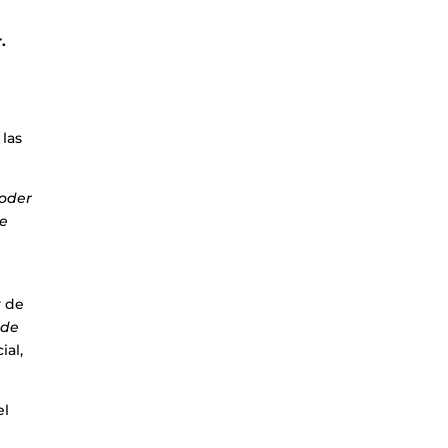
.
 las
poder
de
y de
 de
ial,
el