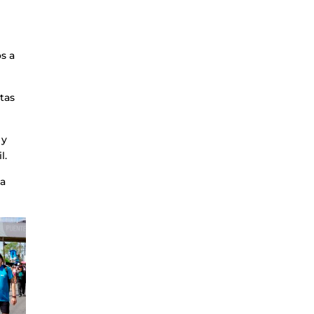
s a
tas
 y
l.
la