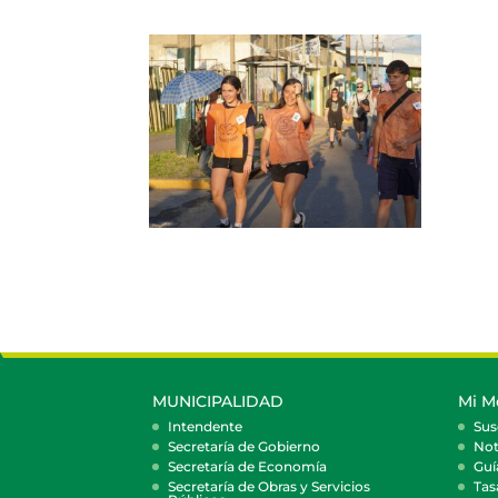
MUNICIPALIDAD
Mi M
Intendente
Sus
Secretaría de Gobierno
Not
Secretaría de Economía
Guí
Secretaría de Obras y Servicios
Tas