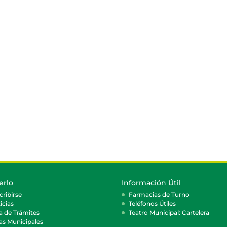
erlo
Información Útil
cribirse
Farmacias de Turno
icias
Teléfonos Útiles
a de Trámites
Teatro Municipal: Cartelera
as Municipales