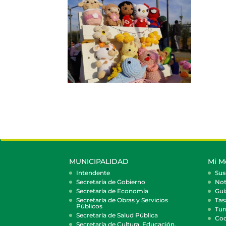
MUNICIPALIDAD
Mi M
Intendente
Sus
Secretaría de Gobierno
Not
Secretaría de Economía
Guí
Secretaría de Obras y Servicios
Tas
Públicos
Tur
Secretaría de Salud Pública
Coc
Secretaría de Cultura, Educación,