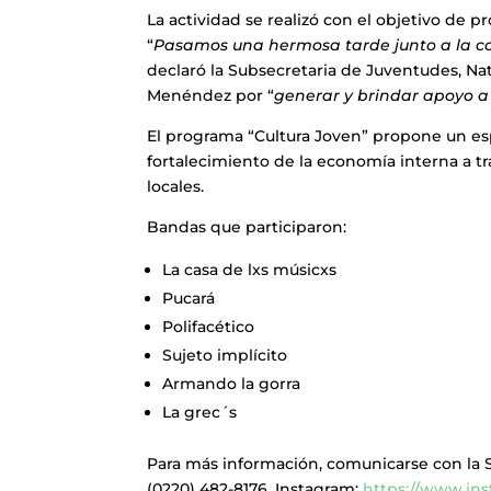
La actividad se realizó con el objetivo de p
“
Pasamos una hermosa tarde junto a la c
declaró la Subsecretaria de Juventudes, Na
Menéndez por “
generar y brindar apoyo a 
El programa “Cultura Joven” propone un esp
fortalecimiento de la economía interna a tr
locales.
Bandas que participaron:
La casa de lxs músicxs
Pucará
Polifacético
Sujeto implícito
Armando la gorra
La grec´s
Para más información, comunicarse con la S
(0220) 482-8176. Instagram:
https://www.in