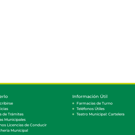
erlo
Información Útil
cribirse
Farmacias de Turno
icias
Teléfonos Útiles
a de Trámites
Teatro Municipal: Cartelera
as Municipales
nos Licencias de Conducir
heria Municipal