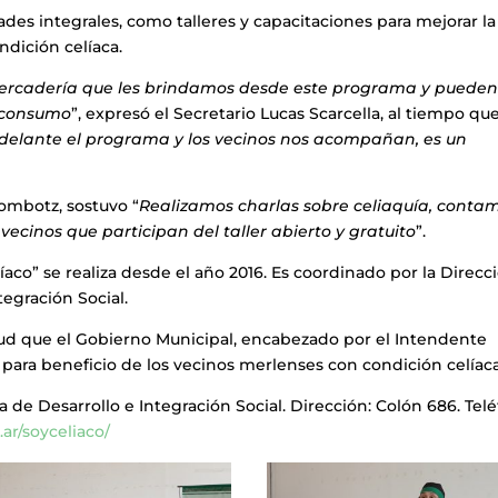
dades integrales, como talleres y capacitaciones para mejorar la
ndición celíaca.
 mercadería que les brindamos desde este programa y puede
l consumo
”, expresó el Secretario Lucas Scarcella, al tiempo qu
adelante el programa y los vecinos nos acompañan, es un
Gombotz, sostuvo “
Realizamos charlas sobre celiaquía, conta
ecinos que participan del taller abierto y gratuito
”.
íaco” se realiza desde el año 2016. Es coordinado por la Direcc
tegración Social.
alud que el Gobierno Municipal, encabezado por el Intendente
 para beneficio de los vecinos merlenses con condición celíaca
 de Desarrollo e Integración Social. Dirección: Colón 686. Telé
r/soyceliaco/