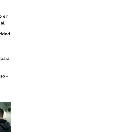
co en
al.
vidad
 para
so –