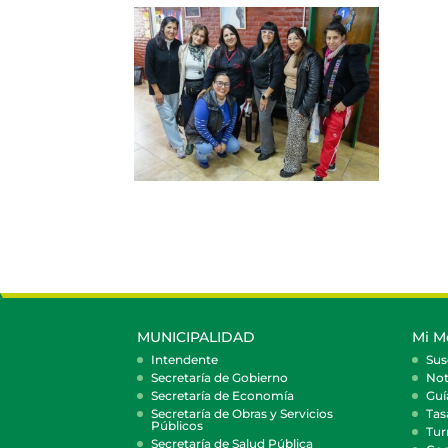
MUNICIPALIDAD
Mi M
Intendente
Sus
Secretaría de Gobierno
Not
Secretaría de Economía
Guí
Secretaría de Obras y Servicios
Tas
Públicos
Tur
Secretaría de Salud Pública