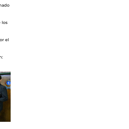
inado
 los
or el
n: