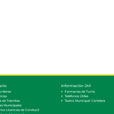
erlo
Información Útil
cribirse
Farmacias de Turno
icias
Teléfonos Útiles
a de Trámites
Teatro Municipal: Cartelera
as Municipales
nos Licencias de Conducir