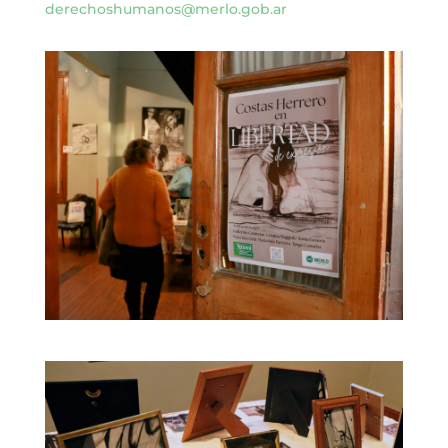
derechoshumanos@merlo.gob.ar