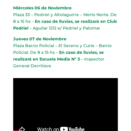
Miércoles 06 de Noviembre
Plaza 33 – Pedriel y Altolaguirre – Merlo Norte. De
8 a 15 hs –
En caso de lluvias, se realizará en Club
Pedriel
– Aguilar 1212 e/ Pedriel y Palomar
Jueves 07 de Noviembre
Plaza Barrio Policial – El Sereno y Curie – Barrio
Policial. De 8 a 15 hs –
En caso de lluvias, se
realizará en Escuela Media N° 3
– Inspector
General Derritiera