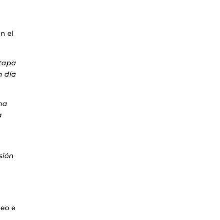
n el
etapa
n día
ma
a
isión
leo e