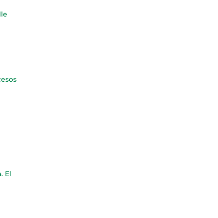
lle
cesos
. El