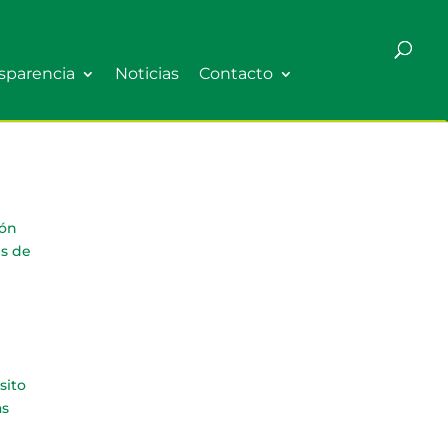
sparencia
Noticias
Contacto
ión
es de
sito
as