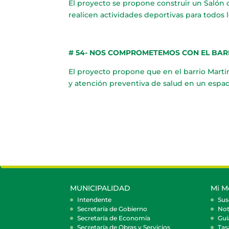
El proyecto se propone construir un Salón d
realicen actividades deportivas para todos l
# 54- NOS COMPROMETEMOS CON EL BAR
El proyecto propone que en el barrio Martin 
y atención preventiva de salud en un espac
MUNICIPALIDAD
Mi M
Intendente
Sus
Secretaría de Gobierno
Not
Secretaría de Economía
Guí
Secretaría de Obras y Servicios
Tas