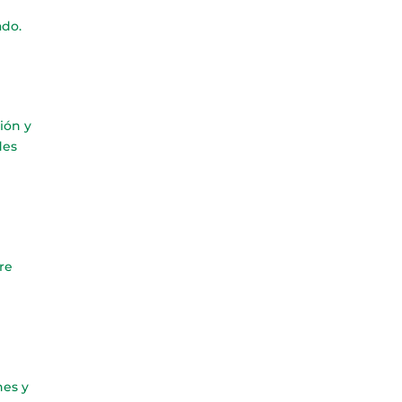
ado.
ión y
des
re
nes y