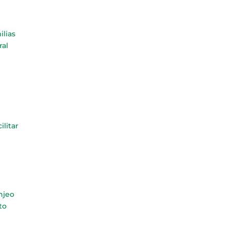
ilias
ral
ilitar
njeo
to