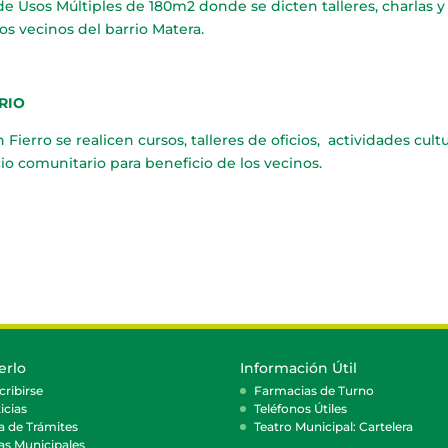
e Usos Múltiples de 180m2 donde se dicten talleres, charlas y
os vecinos del barrio Matera.
RIO
Fierro se realicen cursos, talleres de oficios, actividades cult
io comunitario para beneficio de los vecinos.
erlo
Información Útil
cribirse
Farmacias de Turno
icias
Teléfonos Útiles
a de Trámites
Teatro Municipal: Cartelera
as Municipales