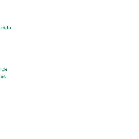
ucida
y de
nes