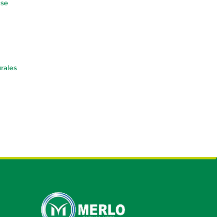
 se
urales