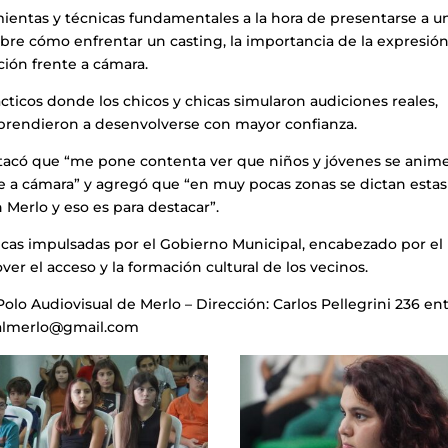
amientas y técnicas fundamentales a la hora de presentarse a u
obre cómo enfrentar un casting, la importancia de la expresió
ación frente a cámara.
cticos donde los chicos y chicas simularon audiciones reales,
aprendieron a desenvolverse con mayor confianza.
estacó que “me pone contenta ver que niños y jóvenes se anim
nte a cámara” y agregó que “en muy pocas zonas se dictan estas
 Merlo y eso es para destacar”.
licas impulsadas por el Gobierno Municipal, encabezado por el
 el acceso y la formación cultural de los vecinos.
lo Audiovisual de Merlo – Dirección: Carlos Pellegrini 236 en
ualmerlo@gmail.com