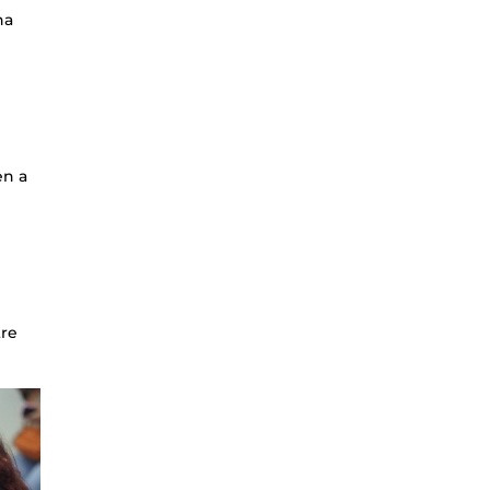
na
n
en a
tre