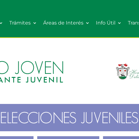
Trámites
Áreas de Interés
Info Útil
Tran