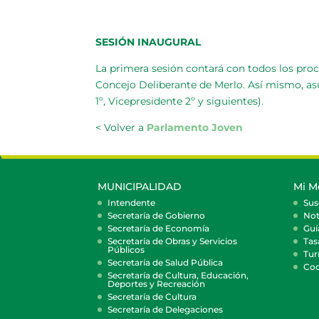
SESIÓN INAUGURAL
La primera sesión contará con todos los pro
Concejo Deliberante de Merlo. Así mismo, as
1º, Vicepresidente 2º y siguientes).
< Volver a
Parlamento Joven
MUNICIPALIDAD
Mi M
Intendente
Sus
Secretaría de Gobierno
Not
Secretaría de Economía
Guí
Secretaría de Obras y Servicios
Tas
Públicos
Tur
Secretaría de Salud Pública
Coc
Secretaría de Cultura, Educación,
Deportes y Recreación
Secretaría de Cultura
Secretaría de Delegaciones