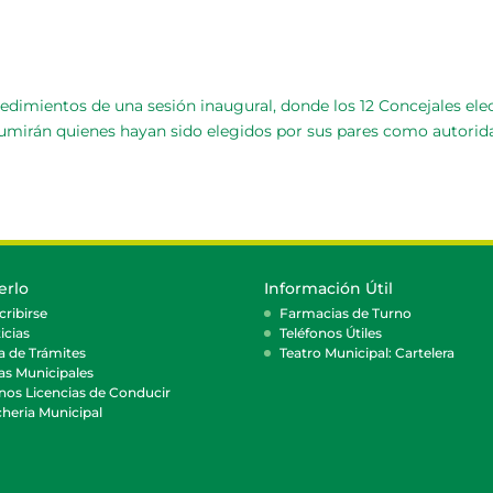
cedimientos de una sesión inaugural, donde los 12 Concejales el
umirán quienes hayan sido elegidos por sus pares como autorida
erlo
Información Útil
cribirse
Farmacias de Turno
icias
Teléfonos Útiles
a de Trámites
Teatro Municipal: Cartelera
as Municipales
nos Licencias de Conducir
heria Municipal