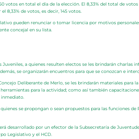
votos en total el día de la elección. El 8,33% del total de votos
 el 8,33% de votos, es decir, 145 votos.
lativo pueden renunciar o tomar licencia por motivos personales
nte concejal en su lista.
 Juveniles, a quienes resulten electos se les brindarán charlas i
demás, se organizarán encuentros para que se conozcan e inter
 Concejo Deliberante de Merlo, se les brindarán materiales para l
an herramientas para la actividad; como así también capacitacione
o inmediato.
 quienes se propongan o sean propuestos para las funciones de P
será desarrollado por un efector de la Subsecretaría de Juventud
rpo Legislativo y el HCD.