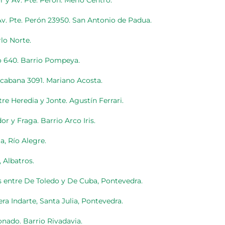
or y Av. Pte. Perón. Merlo Centro.
 Av. Pte. Perón 23950. San Antonio de Padua.
rlo Norte.
to 640. Barrio Pompeya.
acabana 3091. Mariano Acosta.
re Heredia y Jonte. Agustín Ferrari.
or y Fraga. Barrio Arco Iris.
a, Río Alegre.
, Albatros.
es entre De Toledo y De Cuba, Pontevedra.
ra Indarte, Santa Julia, Pontevedra.
nado. Barrio Rivadavia.