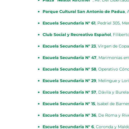
Plaza “Néstor Kirchner”
, Av. Del Libertad
Parque Cultural San Antonio de Padua
,
Escuela Secundaria N° 61
, Pedriel 305, Me
Club Social y Recreativo Español
, Filiber
Escuela Secundaria N° 23
, Virgen de Cop
Escuela Secundaria N° 47
, Marimonias ent
Escuela Secundaria N° 58
, Operativo Cónd
Escuela Secundaria N° 29
, Melingue y Lori
Escuela Secundaria N° 57
, Dávila y Burela
Escuela Secundaria N° 15
, Isabel de Barn
Escuela Secundaria N° 36
, De Roma y Rive
Escuela Secundaria N° 6
, Coronda y Maldo