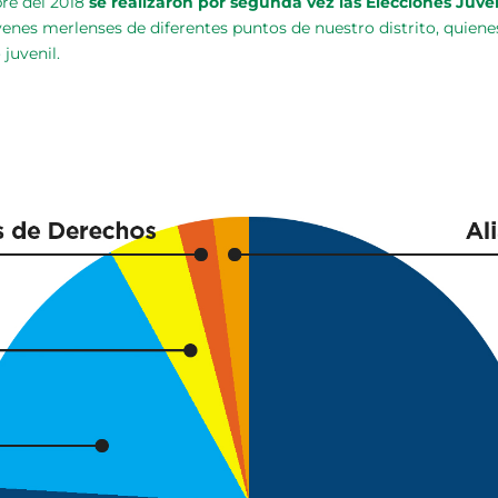
bre del 2018
se realizaron por segunda vez las Elecciones Juv
venes merlenses de diferentes puntos de nuestro distrito, quien
juvenil.