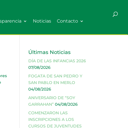
sparencia
Noticias
Contacto
Últimas Noticias
DÍA DE LAS INFANCIAS 2026
07/08/2026
ores
FOGATA DE SAN PEDRO Y
e
SAN PABLO EN MERLO
04/08/2026
ANIVERSARIO DE “SOY
GARRAHAN”
04/08/2026
COMENZARON LAS
INSCRIPCIONES A LOS
CURSOS DE JUVENTUDES