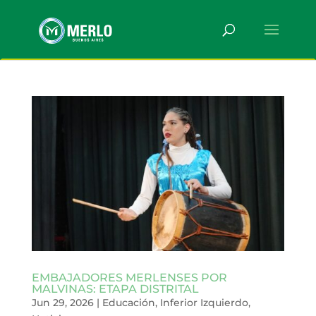
EMBAJADORES MERLENSES POR
MALVINAS: ETAPA DISTRITAL
Jun 29, 2026
|
Educación
,
Inferior Izquierdo
,