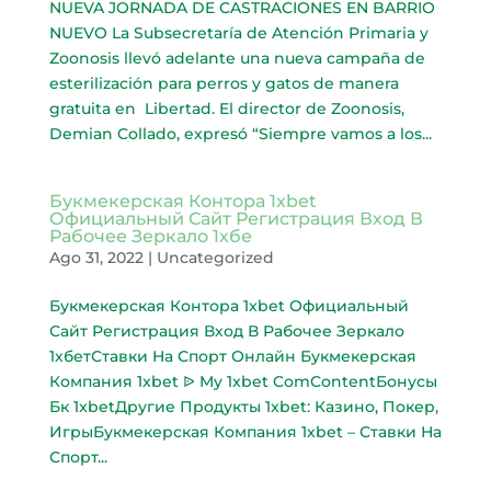
NUEVA JORNADA DE CASTRACIONES EN BARRIO
NUEVO La Subsecretaría de Atención Primaria y
Zoonosis llevó adelante una nueva campaña de
esterilización para perros y gatos de manera
gratuita en Libertad. El director de Zoonosis,
Demian Collado, expresó “Siempre vamos a los...
Букмекерская Контора 1xbet
Официальный Сайт Регистрация Вход В
Рабочее Зеркало 1хбе
Ago 31, 2022
|
Uncategorized
Букмекерская Контора 1xbet Официальный
Сайт Регистрация Вход В Рабочее Зеркало
1хбетСтавки На Спорт Онлайн Букмекерская
Компания 1xbet ᐉ My 1xbet ComContentБонусы
Бк 1xbetДругие Продукты 1xbet: Казино, Покер,
ИгрыБукмекерская Компания 1xbet – Ставки На
Спорт...