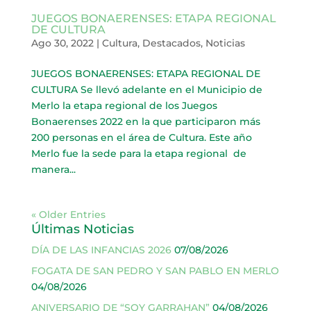
JUEGOS BONAERENSES: ETAPA REGIONAL
DE CULTURA
Ago 30, 2022
|
Cultura
,
Destacados
,
Noticias
JUEGOS BONAERENSES: ETAPA REGIONAL DE
CULTURA Se llevó adelante en el Municipio de
Merlo la etapa regional de los Juegos
Bonaerenses 2022 en la que participaron más
200 personas en el área de Cultura. Este año
Merlo fue la sede para la etapa regional de
manera...
« Older Entries
Últimas Noticias
DÍA DE LAS INFANCIAS 2026
07/08/2026
FOGATA DE SAN PEDRO Y SAN PABLO EN MERLO
04/08/2026
ANIVERSARIO DE “SOY GARRAHAN”
04/08/2026