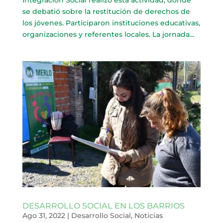
se debatió sobre la restitución de derechos de
los jóvenes. Participaron instituciones educativas,
organizaciones y referentes locales. La jornada...
DESARROLLO SOCIAL EN LOS BARRIOS
Ago 31, 2022
|
Desarrollo Social
,
Noticias