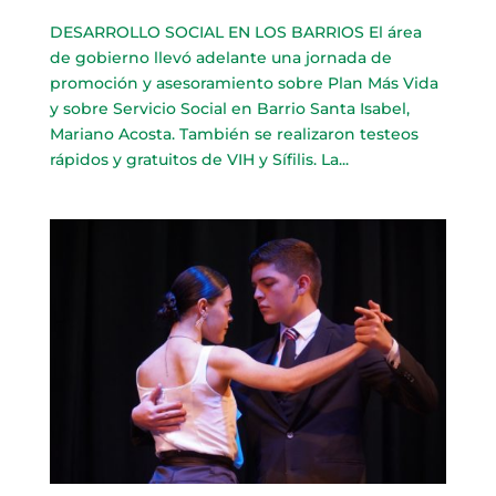
DESARROLLO SOCIAL EN LOS BARRIOS El área
de gobierno llevó adelante una jornada de
promoción y asesoramiento sobre Plan Más Vida
y sobre Servicio Social en Barrio Santa Isabel,
Mariano Acosta. También se realizaron testeos
rápidos y gratuitos de VIH y Sífilis. La...