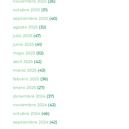
noviembre 2025
(26)
octubre 2025
(31)
septiembre 2025
(40)
agosto 2025
(32)
julio 2025
(47)
junio 2025
(41)
mayo 2025
(52)
abril 2025
(42)
marzo 2025
(43)
febrero 2025
(36)
enero 2025
(27)
diciembre 2024
(37)
noviembre 2024
(42)
octubre 2024
(46)
septiembre 2024
(42)