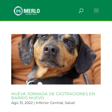
NUEVA JORNADA DE CASTRACIONES EN
BARRIO NUEVO
Ago 31, 2022
|
Inferior Central
,
Salud