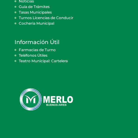
Noticias
Guía de Trámites
Tasas Municipales
Turnos Licencias de Conducir
Cocheria Municipal
Información Útil
Farmacias de Turno
Teléfonos Útiles
Teatro Municipal: Cartelera