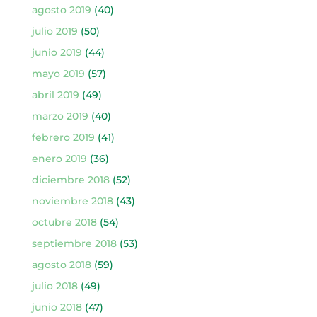
agosto 2019
(40)
julio 2019
(50)
junio 2019
(44)
mayo 2019
(57)
abril 2019
(49)
marzo 2019
(40)
febrero 2019
(41)
enero 2019
(36)
diciembre 2018
(52)
noviembre 2018
(43)
octubre 2018
(54)
septiembre 2018
(53)
agosto 2018
(59)
julio 2018
(49)
junio 2018
(47)