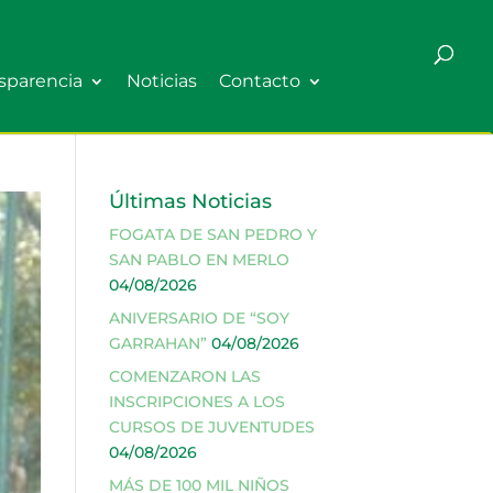
sparencia
Noticias
Contacto
Últimas Noticias
FOGATA DE SAN PEDRO Y
SAN PABLO EN MERLO
04/08/2026
ANIVERSARIO DE “SOY
GARRAHAN”
04/08/2026
COMENZARON LAS
INSCRIPCIONES A LOS
CURSOS DE JUVENTUDES
04/08/2026
MÁS DE 100 MIL NIÑOS