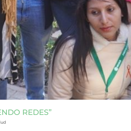
ENDO REDES”
lud