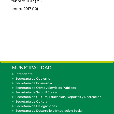
febrero 2017
(39)
enero 2017
(10)
MUNICIPALIDAD
Intendente
Secretaría de Gobierno
Secretaría de Economía
Secretaría de Obras y Servicios Públicos
Secretaría de Salud Pública
Secretaría de Cultura, Educación, Deportes y Recreación
Secretaría de Cultura
Secretaría de Delegaciones
Secretaría de Desarrollo e Integración Social