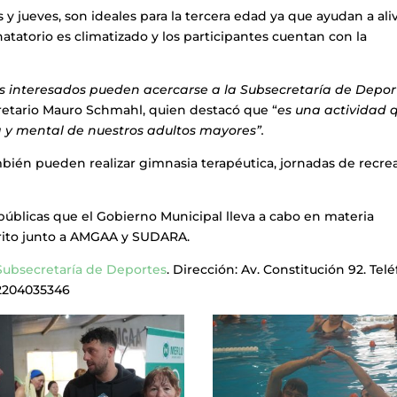
s y jueves, son ideales para la tercera edad ya que ayudan a aliv
atatorio es climatizado y los participantes cuentan con la
los interesados pueden acercarse a la Subsecretaría de Depor
cretario Mauro Schmahl, quien destacó que “
es una actividad 
a y mental de nuestros adultos mayores”.
ambién pueden realizar gimnasia terapéutica, jornadas de recre
públicas que el Gobierno Municipal lleva a cabo en materia
trito junto a AMGAA y SUDARA.
Subsecretaría de Deportes
. Dirección: Av. Constitución 92. Tel
92204035346