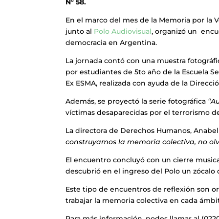
N° 58.
En el marco del mes de la Memoria por la Ve
junto al
Polo Audiovisual
, organizó un encue
democracia en Argentina.
La jornada contó con una muestra fotográf
por estudiantes de 5to año de la Escuela S
Ex ESMA, realizada con ayuda de la Direcc
Además, se proyectó la serie fotográfica
“A
víctimas desaparecidas por el terrorismo de 
La directora de Derechos Humanos, Anabell
construyamos la memoria colectiva, no olv
El encuentro concluyó con un cierre musica
descubrió en el ingreso del Polo un zócalo
Este tipo de encuentros de reflexión son o
trabajar la memoria colectiva en cada ámbit
Para más información, podes llamar al (0220