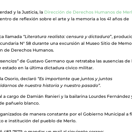
rdad y la Justicia, la
Dirección de Derechos Humanos de Mer
ntro de reflexión sobre el arte y la memoria a los 41 años de
ica llamada
“Literatura realista: censura y dictadura
”, produci
ecundaria N° 58 durante una excursión al Museo Sitio de Memo
ión de Derechos Humanos.
usencias”
de Gustavo Germano que retrataba las ausencias de 
estado en la última dictadura cívico militar.
a Osorio, declaró
“Es importante que juntos y juntas
idarnos de nuestra historia y nuestro pasado”.
l a cargo de Damián Ranieri y la bailarina Lourdes Fernández 
 de pañuelo blanco.
rganizados de manera constante por el Gobierno Municipal a f
o e institución del pueblo de Merlo.
) 483-7573; o mandar un mail al siguiente correo: