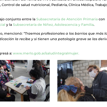
Control de salud nutricional, Pediatría, Clínica Médica, Trabaj
ajo conjunto entre la
Subsecretaría de Atención Primaria
con
cial
y la
Subsecretaría de Niñez, Adolescencia y Familia
.
iro, mencionó:
“Traemos profesionales a los barrios que más l
cación la recibe y si tienen una patología grave se las deri
gresá a:
www.merlo.gob.ar/saludintegralmujer.