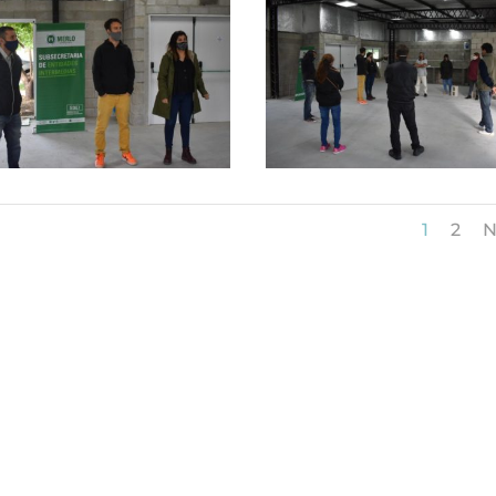
1
2
N