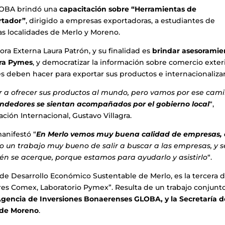
LOBA brindó una
capacitación sobre “Herramientas de
rtador”
, dirigido a empresas exportadoras, a estudiantes de
as localidades de Merlo y Moreno.
ora Externa Laura Patrón, y su finalidad es
brindar asesoramie
ara Pymes
, y democratizar la información sobre comercio exteri
 deben hacer para exportar sus productos e internacionalizar
r a ofrecer sus productos al mundo, pero vamos por ese cami
ndedores se sientan acompañados por el gobierno local
“,
ión Internacional, Gustavo Villagra.
anifestó “
En Merlo vemos muy buena calidad de empresas,
o un trabajo muy bueno de salir a buscar a las empresas, y s
én se acerque, porque estamos para ayudarlo y asistirlo
“.
a de Desarrollo Económico Sustentable de Merlo, es la tercera 
eres Comex, Laboratorio Pymex”. Resulta de un trabajo conjunt
Agencia de Inversiones Bonaerenses GLOBA, y la Secretaría d
d de Moreno
.