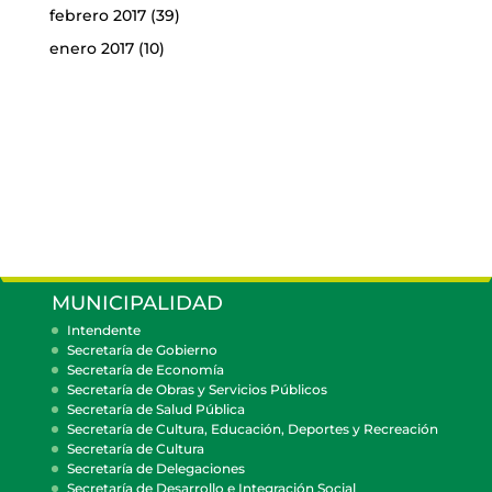
febrero 2017
(39)
enero 2017
(10)
MUNICIPALIDAD
Intendente
Secretaría de Gobierno
Secretaría de Economía
Secretaría de Obras y Servicios Públicos
Secretaría de Salud Pública
Secretaría de Cultura, Educación, Deportes y Recreación
Secretaría de Cultura
Secretaría de Delegaciones
Secretaría de Desarrollo e Integración Social