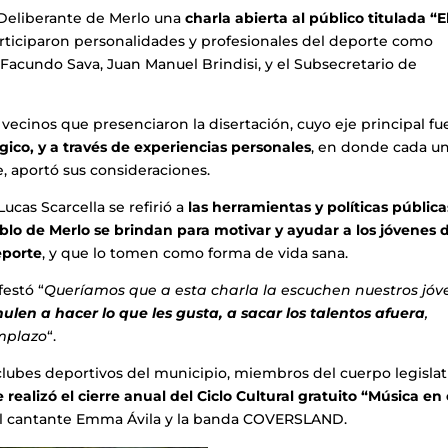
 Deliberante de Merlo una
charla abierta al público titulada “E
articiparon personalidades y profesionales del deporte como
 Facundo Sava, Juan Manuel Brindisi, y el Subsecretario de
vecinos que presenciaron la disertación, cuyo eje principal f
gico, y a través de experiencias personales
, en donde cada u
e, aportó sus consideraciones.
ucas Scarcella se refirió a
las herramientas y políticas pública
blo de Merlo se brindan para motivar y ayudar a los jóvenes 
eporte
, y que lo tomen como forma de vida sana.
estó “
Queríamos que a esta charla la escuchen nuestros jóv
ulen a hacer lo que les gusta, a sacar los talentos afuera
,
emplazo
“.
ubes deportivos del municipio, miembros del cuerpo legislati
realizó el cierre anual del Ciclo Cultural gratuito “Música en 
del cantante Emma Ávila y la banda COVERSLAND.