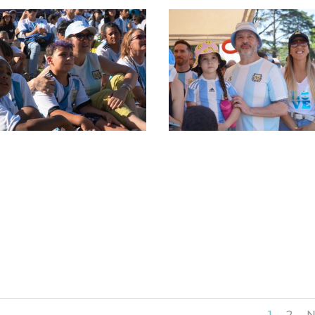
1
2
N