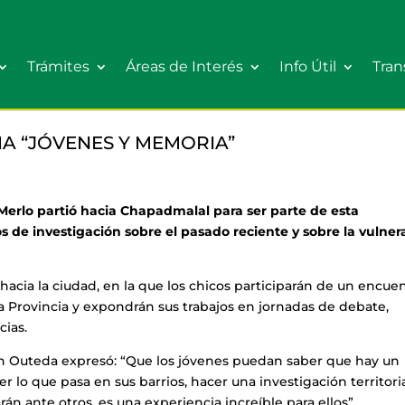
Trámites
Áreas de Interés
Info Útil
Tran
A “JÓVENES Y MEMORIA”
Merlo partió hacia Chapadmalal para ser parte de esta
os de investigación sobre el pasado reciente y sobre la vulner
o hacia la ciudad, en la que los chicos participarán de un encuen
 Provincia y expondrán sus trabajos en jornadas de debate,
cias.
n Outeda expresó: “Que los jóvenes puedan saber que hay un
 lo que pasa en sus barrios, hacer una investigación territoria
n ante otros, es una experiencia increíble para ellos”.