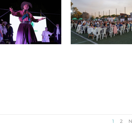
1
2
N