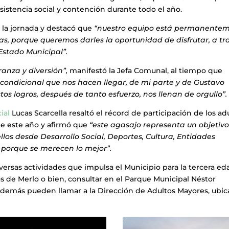
sistencia social y contención durante todo el año.
la jornada y destacó que
“nuestro equipo está permanente
s, porque queremos darles la oportunidad de disfrutar, a tr
stado Municipal”.
ranza y diversión”,
manifestó la Jefa Comunal, al tiempo que
condicional que nos hacen llegar, de mi parte y de Gustavo
s logros, después de tanto esfuerzo, nos llenan de orgullo”.
cia
l
Lucas Scarcella resaltó el récord de participación de los ad
e este año y afirmó que
“este agasajo representa un objetiv
os desde Desarrollo Social, Deportes, Cultura, Entidades
porque se merecen lo mejor”.
iversas actividades que impulsa el Municipio para la tercera ed
s de Merlo o bien, consultar en el Parque Municipal Néstor
 Además pueden llamar a la Dirección de Adultos Mayores, ubi