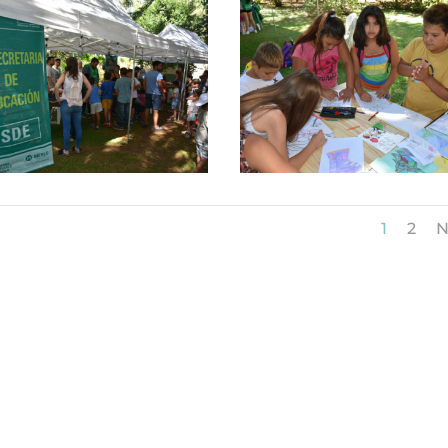
1
2
N