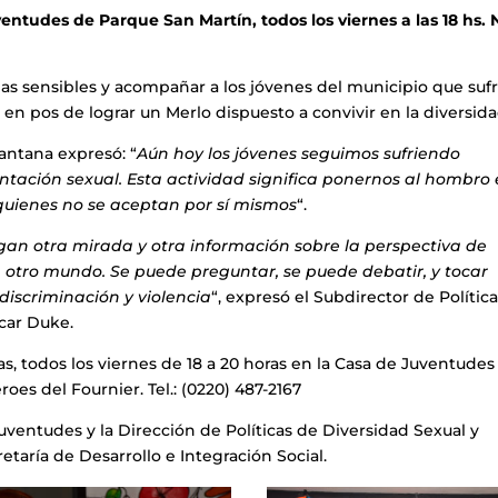
ntudes de Parque San Martín, todos los viernes a las 18 hs. 
mas sensibles y acompañar a los jóvenes del municipio que suf
 en pos de lograr un Merlo dispuesto a convivir en la diversida
antana expresó: “
Aún hoy los jóvenes seguimos sufriendo
entación sexual. Esta actividad significa ponernos al hombro 
quienes no se aceptan por sí mismos
“.
ngan otra mirada y otra información sobre la perspectiva de
n otro mundo. Se puede preguntar, se puede debatir, y tocar
discriminación y violencia
“, expresó el Subdirector de Polític
car Duke.
as, todos los viernes de 18 a 20 horas en la Casa de Juventudes
oes del Fournier. Tel.: (0220) 487-2167
Juventudes y la Dirección de Políticas de Diversidad Sexual y
taría de Desarrollo e Integración Social.